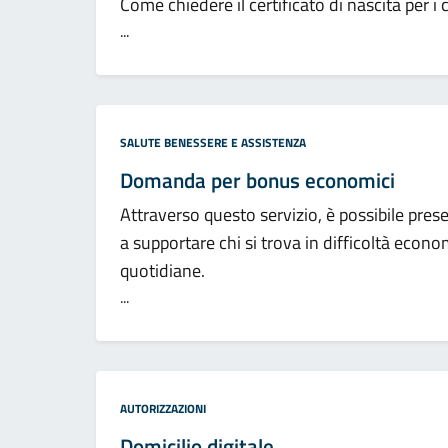
Come chiedere il certificato di nascita per i c
...
Categoria:
SALUTE BENESSERE E ASSISTENZA
Domanda per bonus economici
Attraverso questo servizio, è possibile pre
a supportare chi si trova in difficoltà econ
quotidiane.
...
Categoria:
AUTORIZZAZIONI
Domicilio digitale