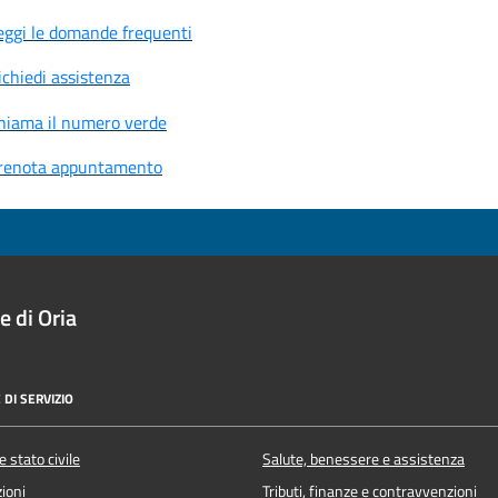
eggi le domande frequenti
ichiedi assistenza
hiama il numero verde
renota appuntamento
 di Oria
 DI SERVIZIO
 stato civile
Salute, benessere e assistenza
ioni
Tributi, finanze e contravvenzioni