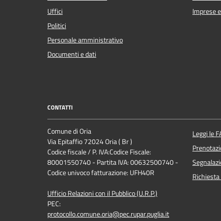
Uffici
Imprese 
Politici
Personale amministrativo
Documenti e dati
CONTATTI
Comune di Oria
Leggi le 
Via Epitaffio 72024 Oria ( Br )
Prenotaz
Codice fiscale / P. IVA:Codice Fiscale:
80001550740 - Partita IVA: 00632500740 -
Segnalazi
Codice univoco fatturazione: UFH40R
Richiesta
Ufficio Relazioni con il Pubblico (U.R.P.)
PEC:
protocollo.comune.oria@pec.rupar.puglia.it