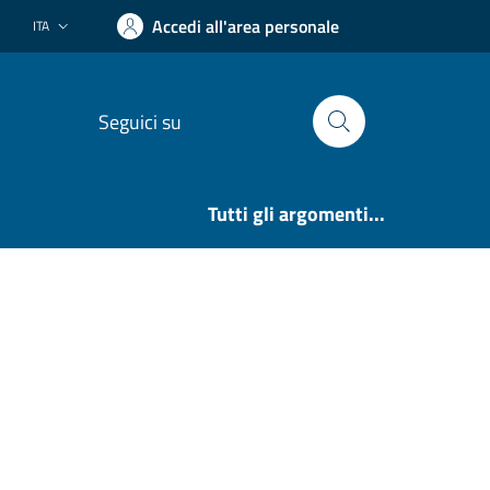
Accedi all'area personale
ITA
Lingua attiva:
Seguici su
Tutti gli argomenti...